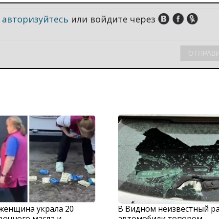
,
авторизуйтесь
или войдите через
 женщина украла 20
В Видном неизвестный р
вочного масла и
автомобили топором