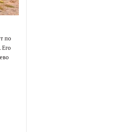
т по
 Его
цево