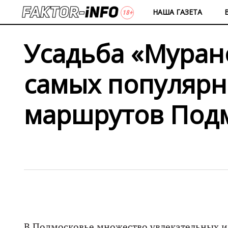
НАША ГАЗЕТА
Усадьба «Муран
самых популярн
маршрутов Под
В Подмосковье множество увлекательных и