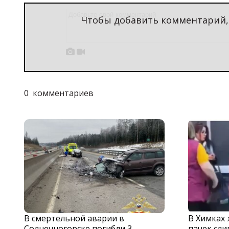
Чтобы добавить комментарий


0
комментариев
В смертельной аварии в
В Химках
Солнечногорске погибли 3
пачек сли