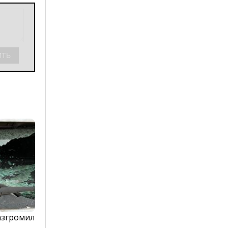
азгромил