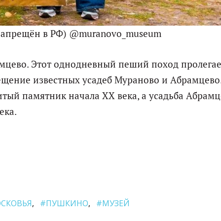
(запрещён в РФ) @muranovo_museum
мцево. Этот однодневный пеший поход пролегае
ещение известных усадеб Мураново и Абрамцево.
итый памятник начала ХХ века, а усадьба Абрам
ека.
СКОВЬЯ
#ПУШКИНО
#МУЗЕЙ