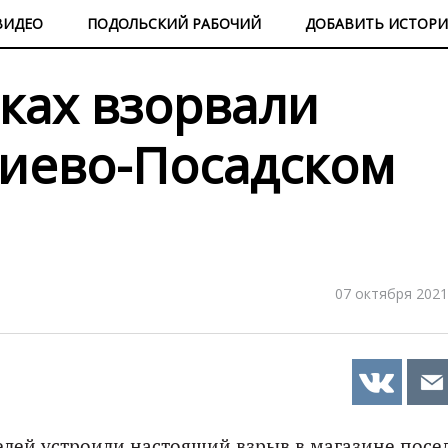
ВИДЕО
ПОДОЛЬСКИЙ РАБОЧИЙ
ДОБАВИТЬ ИСТОР
ках взорвали
гиево-Посадском
07 октября 2021
телей устроили настоящий взрыв в магазине посе