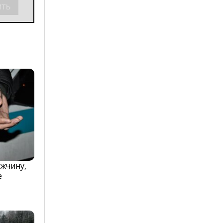
жчину,
е