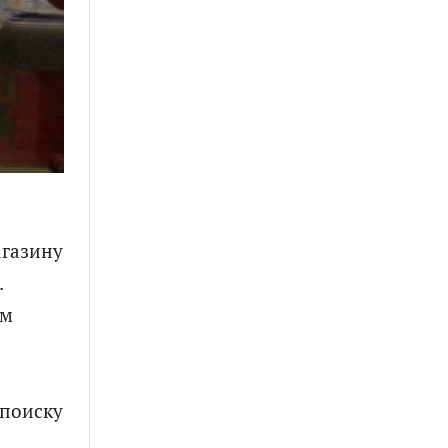
агазину
.
ом
 поиску