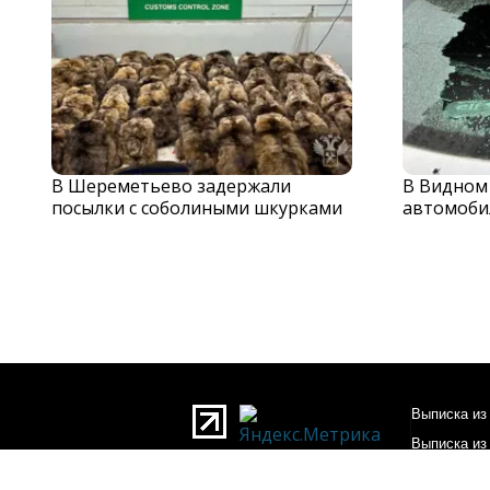
В Шереметьево задержали
В Видном
посылки с соболиными шкурками
автомоби
Выписка из 
Выписка из
О редакции