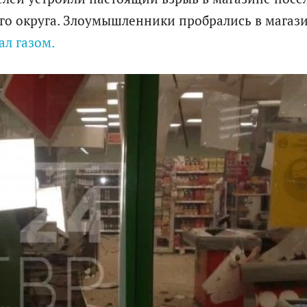
го округа. Злоумышленники пробрались в магаз
л газом.