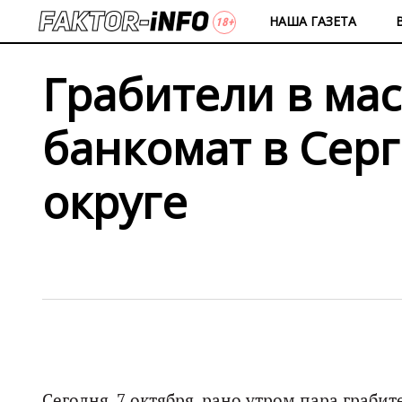
НАША ГАЗЕТА
Грабители в мас
банкомат в Сер
округе
Сегодня, 7 октября, рано утром пара граби