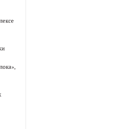
лексе
ки
лока»,
к