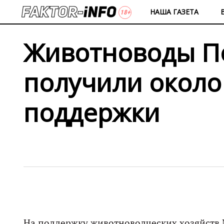
НАША ГАЗЕТА
Животноводы П
получили около
поддержки
На поддержку животноводческих хозяйств М