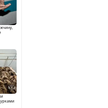
жчину,
е
ли
курками