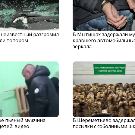
 неизвестный разгромил
В Мытищах задержали му
ли топором
кравшего автомобильны
зеркала
хе пьяный мужчина
В Шереметьево задержа
детей: видео
посылки с соболиными ш