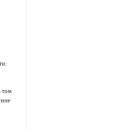
ти:
в том
ение