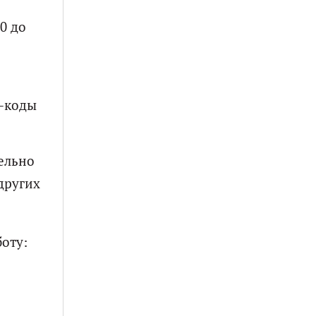
0 до
R-коды
ельно
других
оту: