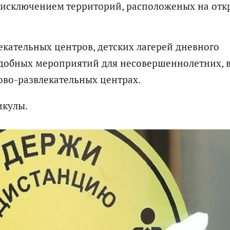
а исключением территорий, расположеных на от
екательных центров, детских лагерей дневного
добных мероприятий для несовершеннолетних, в
гово-развлекательных центрах.
икулы.