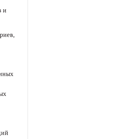
в и
риев,
 иных
ных
ций