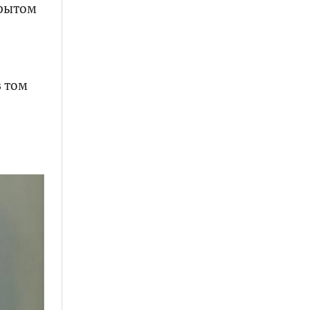
крытом
 том