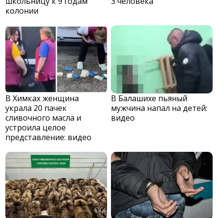
школьницу к 9 годам
3 человека
колонии
В Химках женщина
В Балашихе пьяный
украла 20 пачек
мужчина напал на детей:
сливочного масла и
видео
устроила целое
представление: видео