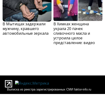
В Мытищах задержали
В Химках женщина
мужчину, кравшего
украла 20 пачек
автомобильные зеркала
сливочного масла и
устроила целое
представление: видео
Выписка из реестра зарегистрированных СМИ faktor-info.ru
Выписка из реестра зарегистрированных СМИ Фактор-инфо
О редакции