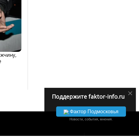
жчину,
е
×
Поддержите faktor-info.ru
Фактор Подмосковья
Новости, события, мнения.