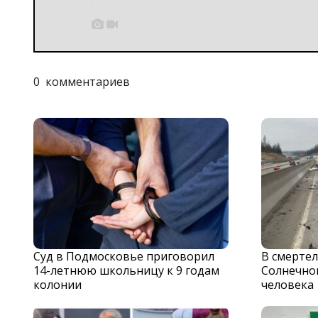


0
комментариев
Суд в Подмосковье приговорил
В смерте
14-летнюю школьницу к 9 годам
Солнечног
колонии
человека