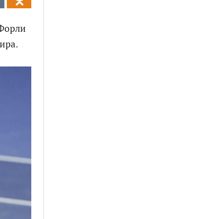
 Форли
ира.