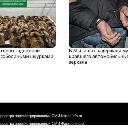
тьево задержали
В Мытищах задержали му
с соболиными шкурками
кравшего автомобильны
зеркала
реестра зарегистрированных СМИ faktor-info.ru
 реестра зарегистрированных СМИ Фактор-инфо