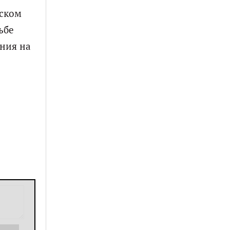
дском
ьбе
ния на