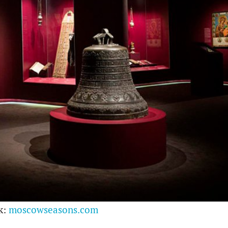
к:
moscowseasons.com