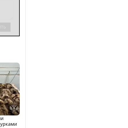
ли
курками