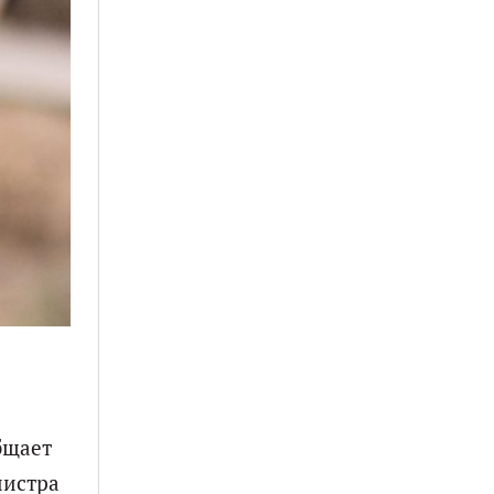
бщает
нистра