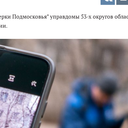
ки Подмосковья" управдомы 53-х округов обла
ии.