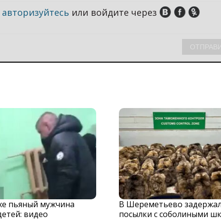
,
авторизуйтесь
или войдите через
хе пьяный мужчина
В Шереметьево задержа
детей: видео
посылки с соболиными ш