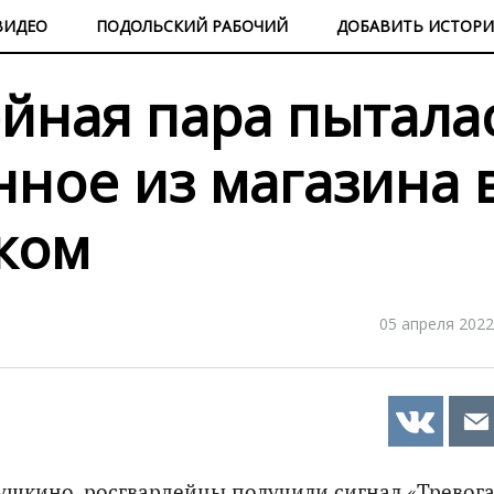
ВИДЕО
ПОДОЛЬСКИЙ РАБОЧИЙ
ДОБАВИТЬ ИСТОР
йная пара пытала
нное из магазина 
нком
05 апреля 2022
ушкино, росгвардейцы получили сигнал «Тревога