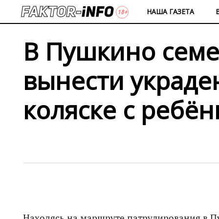
НАША ГАЗЕТА
В Пушкино семе
вынести украде
коляске с ребё
Находясь на маршруте патрулирования в П