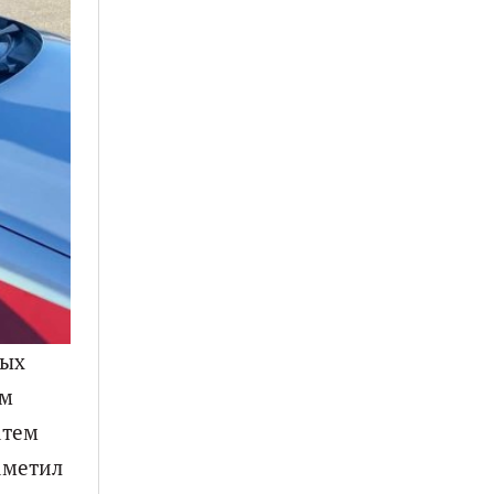
мых
ым
атем
аметил