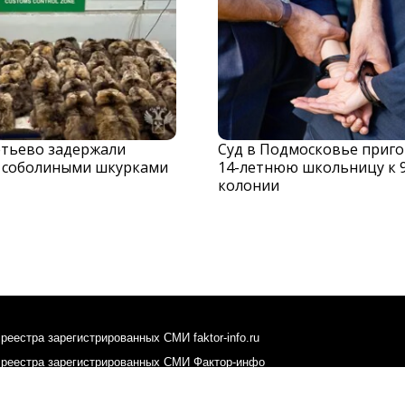
тьево задержали
Суд в Подмосковье приг
с соболиными шкурками
14-летнюю школьницу к 
колонии
реестра зарегистрированных СМИ faktor-info.ru
 реестра зарегистрированных СМИ Фактор-инфо