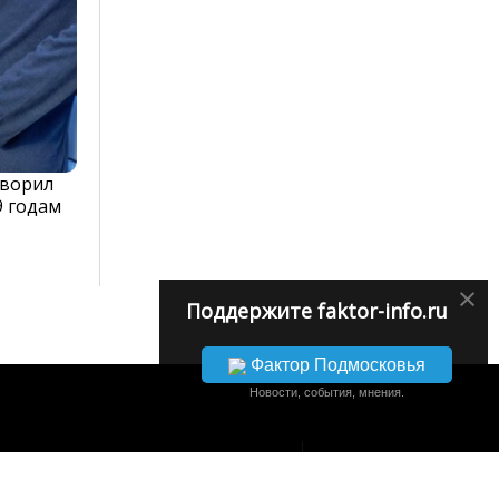
оворил
9 годам
×
Поддержите faktor-info.ru
Фактор Подмосковья
Новости, события, мнения.