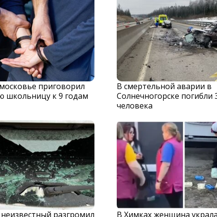
дмосковье приговорил
В смертельной аварии в
ю школьницу к 9 годам
Солнечногорске погибли 
человека
 неизвестный разгромил
В Химках женщина украла