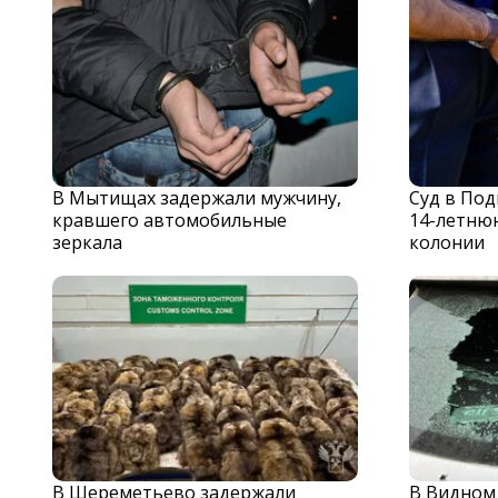
В Мытищах задержали мужчину,
Суд в По
кравшего автомобильные
14-летню
зеркала
колонии
В Шереметьево задержали
В Видном