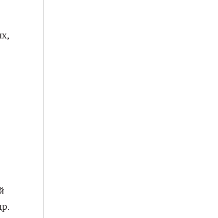
х,
й
др.