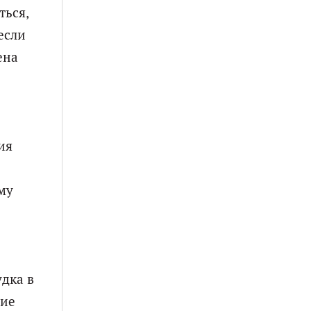
ться,
если
ена
ия
му
дка в
ние