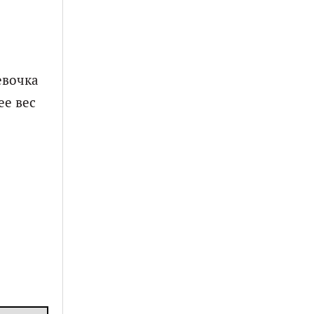
евочка
ее вес