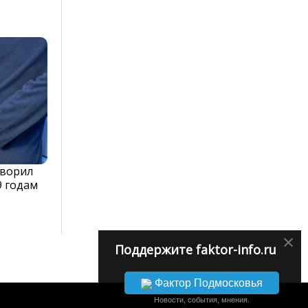
оворил
9 годам
×
Поддержите faktor-info.ru
Фактор Подмосковья
Новости, события, мнения.