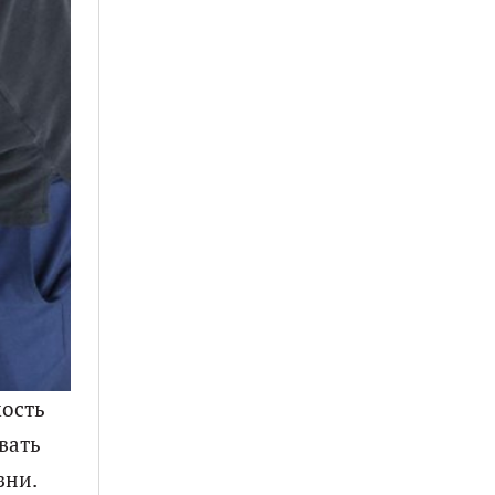
мость
вать
зни.