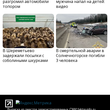
разгромил автомобили
мужчина напал на детей:
топором
видео
В Шереметьево
В смертельной аварии в
задержали посылки с
Солнечногорске погибли
соболиными шкурками
3 человека
Выписка из реестра зарегистрированных СМИ faktor-info.ru