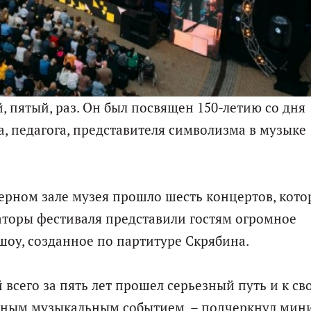
 пятый, раз. Он был посвящен 150-летию со дня
, педагога, представителя символизма в музыке
ерном зале музея прошло шесть концертов, кот
аторы фестиваля представили гостям огромное
оу, созданное по партитуре Скрябина.
 всего за пять лет прошел серьезный путь и к св
рным музыкальным событием, – подчеркнул мин