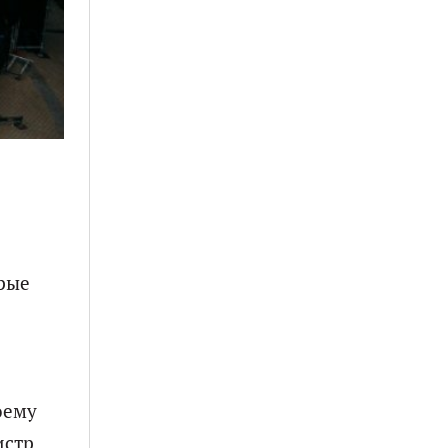
орые
оему
истр