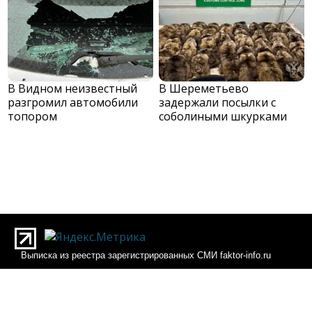
В Видном неизвестный
В Шереметьево
разгромил автомобили
задержали посылки с
топором
соболиными шкурками
Выписка из реестра зарегистрированных СМИ faktor-info.ru
Выписка из реестра зарегистрированных СМИ Фактор-инфо
О редакции