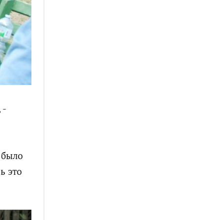
 -
 было
ь это