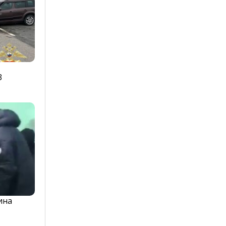
3
ина