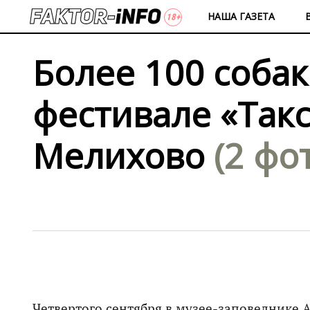
НАША ГАЗЕТА
Более 100 собак
фестивале «Такс
Мелихово
(2 фо
Четвертого сентября в музее-заповеднике 