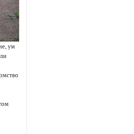
е, ум
яли
омство
том