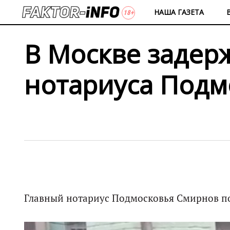
НАША ГАЗЕТА
В Москве задер
нотариуса Подм
Главный нотариус Подмосковья Смирнов по