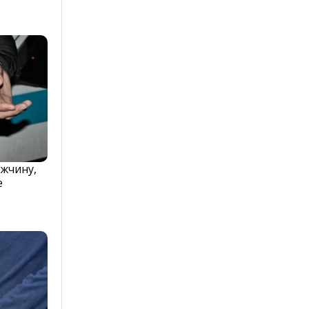
жчину,
е