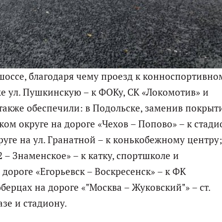
шоссе, благодаря чему проезд к конноспортивно
же ул. Пушкинскую – к ФОКу, СК «Локомотив» и
также обеспечили: в Подольске, заменив покрыт
ском округе на дороге «Чехов – Попово» – к стад
уге на ул. Гранатной – к конькобежному центру;
 – Знаменское» – к катку, спортшколе и
 дороге «Егорьевск – Воскресенск» – к ФК
берцах на дороге «"Москва – Жуковский"» – ст.
зе и стадиону.