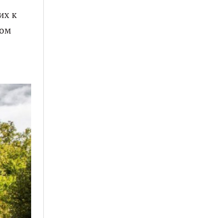
их к
том