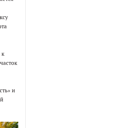
ксу
рта
 к
участок
сть» и
ой