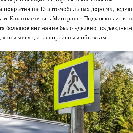
м покрытия на 13 автомобильных дорогах, ведущ
м. Как отметили в Минтрансе Подмосковья, в э
та большое внимание было уделено подъездным
 в том числе, и к спортивным объектам.