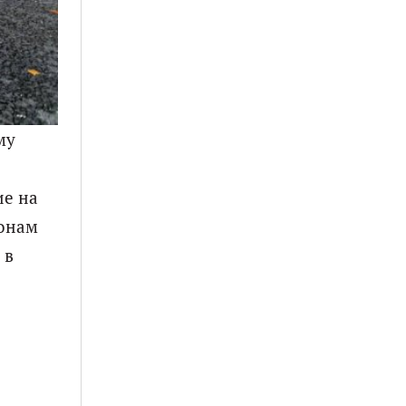
му
ие на
ионам
 в