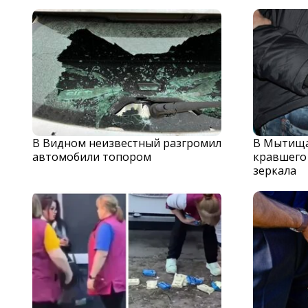
В Видном неизвестный разгромил
В Мытища
автомобили топором
кравшего
зеркала