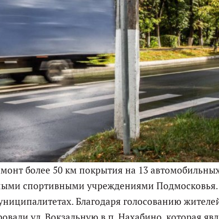
монт более 50 км покрытия на 13 автомобильны
ичными спортивными учреждениями Подмосковья.
униципалитетах. Благодаря голосованию жителе
овали ул. Вокзальную в п. Нахабино, которая явл