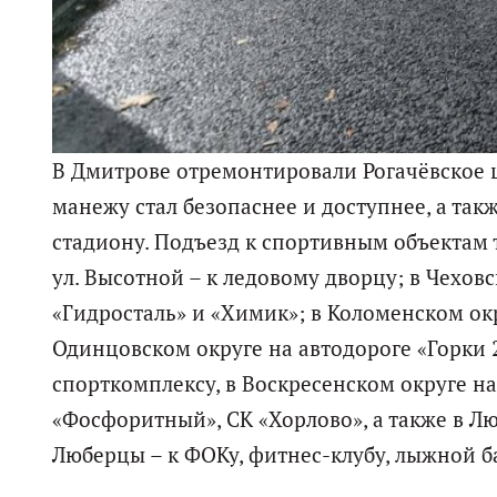
В Дмитрове отремонтировали Рогачёвское 
манежу стал безопаснее и доступнее, а так
стадиону. Подъезд к спортивным объектам 
ул. Высотной – к ледовому дворцу; в Чехов
«Гидросталь» и «Химик»; в Коломенском окр
Одинцовском округе на автодороге «Горки 2
спорткомплексу, в Воскресенском округе на
«Фосфоритный», СК «Хорлово», а также в Лю
Люберцы – к ФОКу, фитнес-клубу, лыжной ба