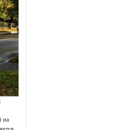
х
й на
яется