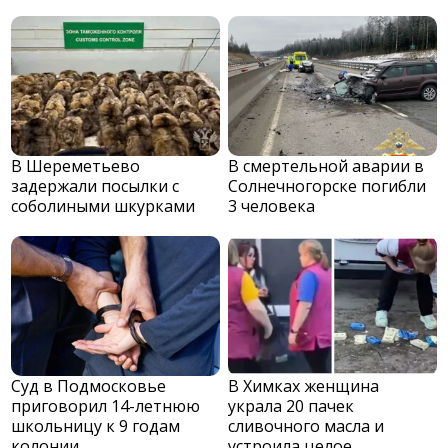
В Шереметьево
В смертельной аварии в
задержали посылки с
Солнечногорске погибли
соболиными шкурками
3 человека
Суд в Подмосковье
В Химках женщина
приговорил 14-летнюю
украла 20 пачек
школьницу к 9 годам
сливочного масла и
колонии
устроила целое