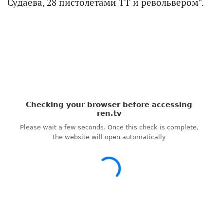
Судаева, 28 пистолетами ТТ и револьвером".