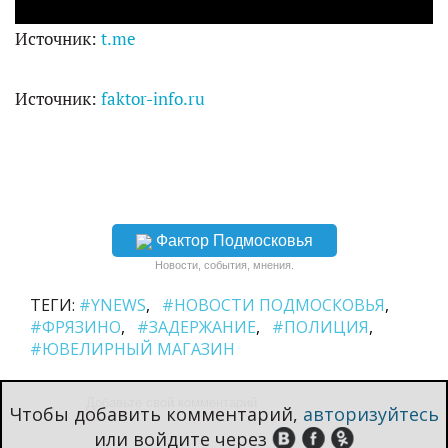
y
Источник:
t.me
V
Источник:
faktor-info.ru
i
d
Фактор Подмосковья
e
Новости, события, мнения.
ТЕГИ:
#YNEWS
#НОВОСТИ ПОДМОСКОВЬЯ
o
#ФРЯЗИНО
#ЗАДЕРЖАНИЕ
#ПОЛИЦИЯ
#ЮВЕЛИРНЫЙ МАГАЗИН
Чтобы добавить комментарий,
авторизуйтесь
или войдите через