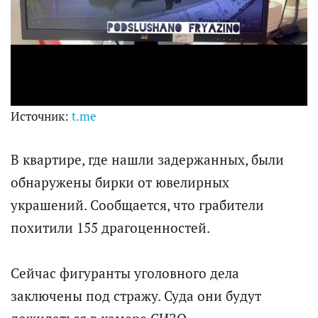
l
a
y
Источник:
t.me
V
В квартире, где нашли задержанных, были
обнаружены бирки от ювелирных
i
украшений. Сообщается, что грабители
похитили 155 драгоценностей.
d
Сейчас фигуранты уголовного дела
e
заключены под стражу. Суда они будут