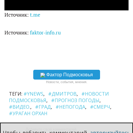
i
Источник:
t.me
d
Источник:
faktor-info.ru
e
o
Фактор Подмосковья
Новости, события, мнения.
ТЕГИ:
#YNEWS
#ДМИТРОВ
#НОВОСТИ
ПОДМОСКОВЬЯ
#ПРОГНОЗ ПОГОДЫ
#ВИДЕО.
#ГРАД
#НЕПОГОДА
#СМЕРЧ
#УРАГАН ОРХАН
Чтобы добавить комментарий,
авторизуйтесь