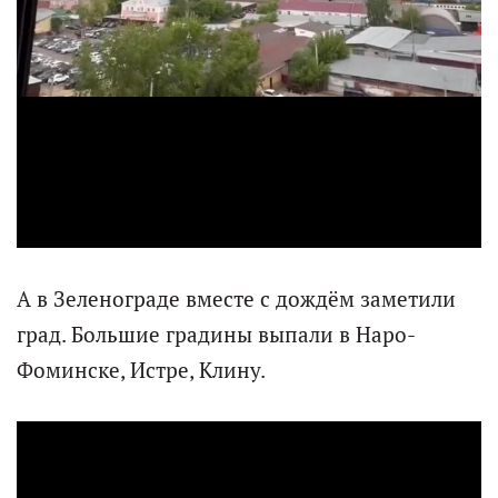
a
y
V
i
А в Зеленограде вместе с дождём заметили
d
град. Большие градины выпали в Наро-
Фоминске, Истре, Клину.
e
o