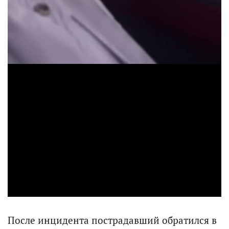
V
i
d
e
o
После инцидента пострадавший обратился в