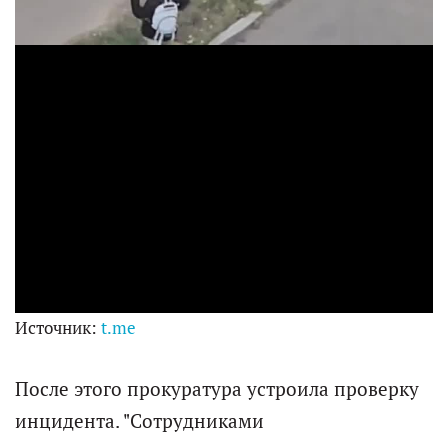
i
d
e
o
Источник:
t.me
После этого прокуратура устроила проверку
инцидента. "Сотрудниками