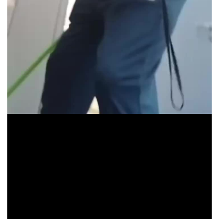
a
y
V
i
d
e
o