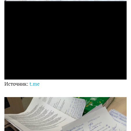
d
e
o
Источник:
t.me