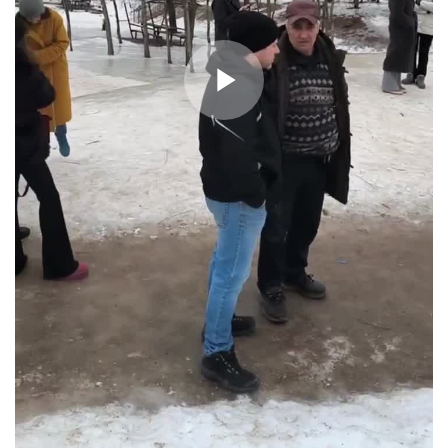
P
l
a
y
V
i