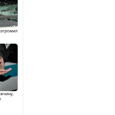
азгромил
жчину,
е