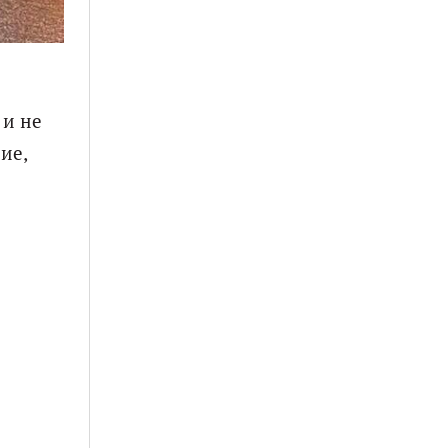
 и не
ие,