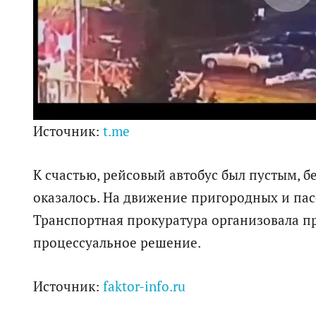
P
l
a
y
Источник:
t.me
V
К счастью, рейсовый автобус был пустым, 
оказалось. На движение пригородных и па
i
Транспортная прокуратура организовала пр
процессуальное решение.
d
Источник:
faktor-info.ru
e