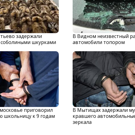
тьево задержали
В Видном неизвестный р
с соболиными шкурками
автомобили топором
дмосковье приговорил
В Мытищах задержали му
ю школьницу к 9 годам
кравшего автомобильны
зеркала