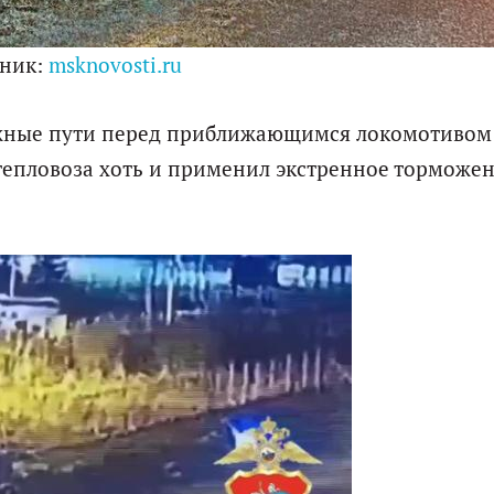
чник:
msknovosti.ru
ожные пути перед приближающимся локомотивом
 тепловоза хоть и применил экстренное торможен