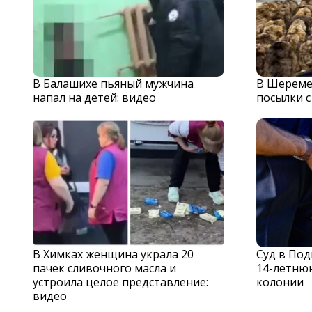
В Балашихе пьяный мужчина
В Шереме
напал на детей: видео
посылки 
В Химках женщина украла 20
Суд в По
пачек сливочного масла и
14-летню
устроила целое представление:
колонии
видео