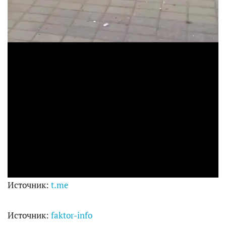
i
d
e
o
Источник:
t.me
Источник:
faktor-info