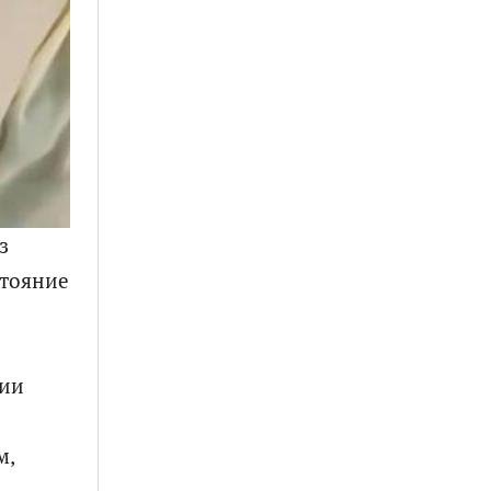
з
стояние
пии
м,