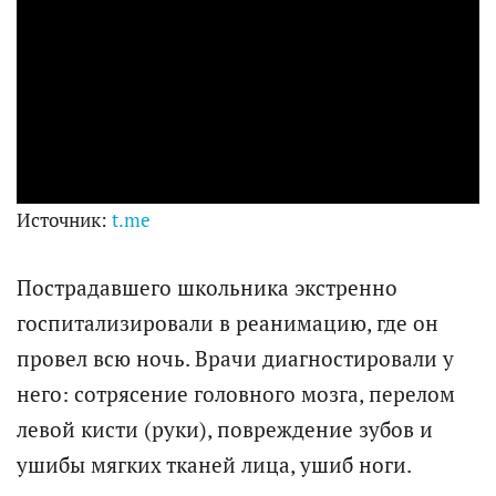
V
i
d
e
Источник:
t.me
o
Пострадавшего школьника экстренно
госпитализировали в реанимацию, где он
провел всю ночь. Врачи диагностировали у
него: сотрясение головного мозга, перелом
левой кисти (руки), повреждение зубов и
ушибы мягких тканей лица, ушиб ноги.