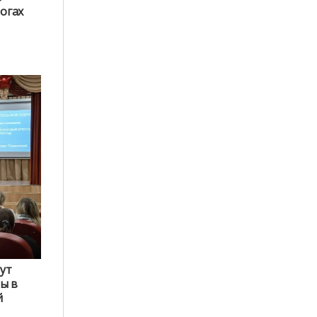
огах
ут
ы в
й