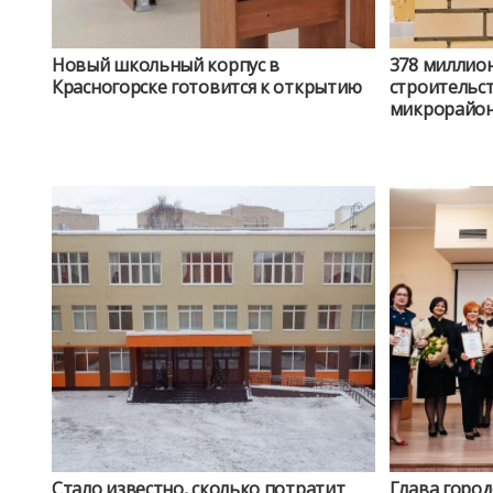
Новый школьный корпус в
378 миллион
Красногорске готовится к открытию
строительс
микрорайон
Стало известно, сколько потратит
Глава город