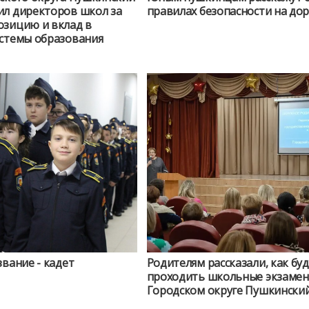
ил директоров школ за
правилах безопасности на дор
озицию и вклад в
истемы образования
звание - кадет
Родителям рассказали, как буд
проходить школьные экзамен
Городском округе Пушкински