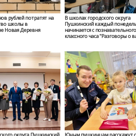
ов рублей потратят на
В школах городского округа
тво школы в
Пушкинский каждый понедел
е Новая Деревня
начинается с познавательног
классного часа "Разговоры о 
ского округа Пушкинский
Юным пушкинцам расскажут 