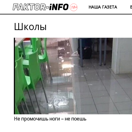
НАША ГАЗЕТА
Школы
Не промочишь ноги – не поешь