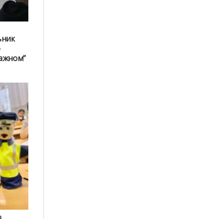
ьник
о
важном”
о