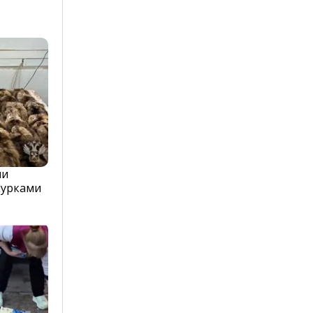
ли
курками