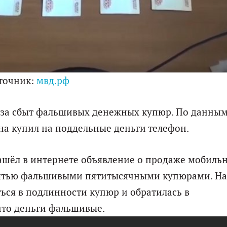
точник:
мвд.рф
 за сбыт фальшивых денежных купюр. По данны
на купил на поддельные деньги телефон.
шёл в интернете объявление о продаже мобиль
евятью фальшивыми пятитысячными купюрами. На
ься в подлинности купюр и обратилась в
что деньги фальшивые.