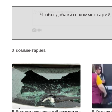
Чтобы добавить комментарий


0
комментариев
В Видном неизвестный разгромил
В Химках