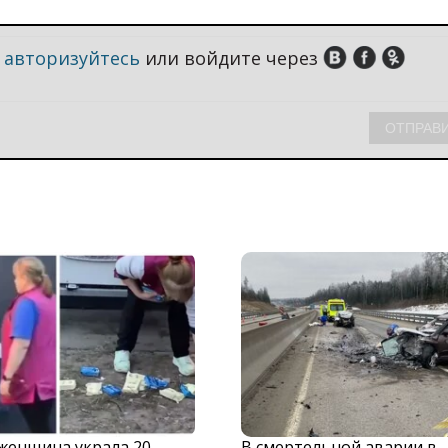
,
авторизуйтесь
или войдите через
 женщина украла 20
В смертельной аварии в