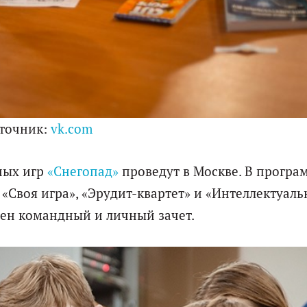
точник:
vk.com
ных игр
«Снегопад»
проведут в Москве. В програ
«Своя игра», «Эрудит-квартет» и «Интеллектуаль
ен командный и личный зачет.