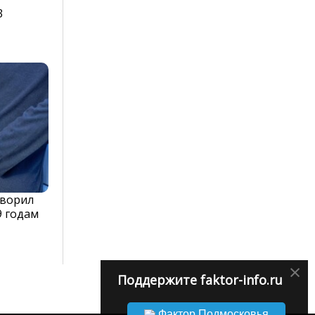
3
оворил
9 годам
×
Поддержите faktor-info.ru
Фактор Подмосковья