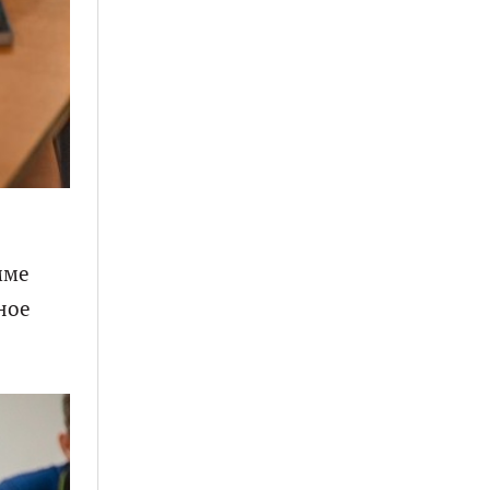
мме
ное