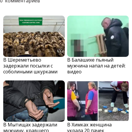
0
комментариев
В Шереметьево
В Балашихе пьяный
задержали посылки с
мужчина напал на детей:
соболиными шкурками
видео
В Мытищах задержали
В Химках женщина
мужчину, кравшего
украла 20 пачек