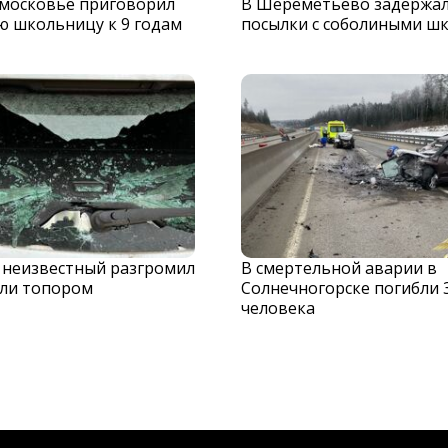
дмосковье приговорил
В Шереметьево задержа
ю школьницу к 9 годам
посылки с соболиными ш
 неизвестный разгромил
В смертельной аварии в
ли топором
Солнечногорске погибли 
человека