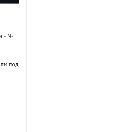
 - N-
или под