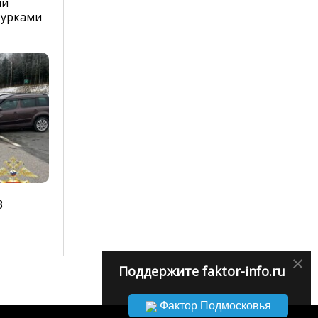
ли
курками
3
×
Поддержите faktor-info.ru
Фактор Подмосковья