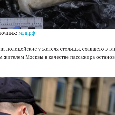
точник:
мвд.рф
 полицейские у жителя столицы, ехавшего в та
м жителем Москвы в качестве пассажира останов