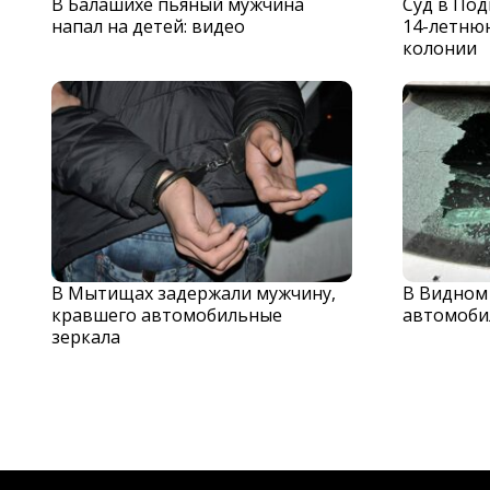
В Балашихе пьяный мужчина
Суд в По
напал на детей: видео
14-летню
колонии
В Мытищах задержали мужчину,
В Видном
кравшего автомобильные
автомоби
зеркала