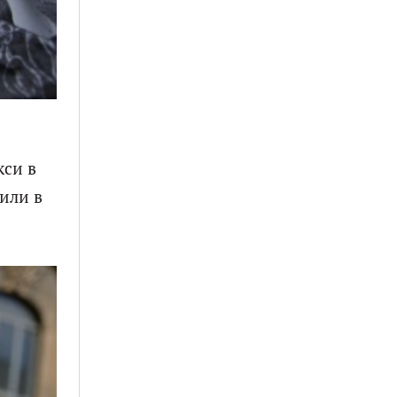
кси в
или в