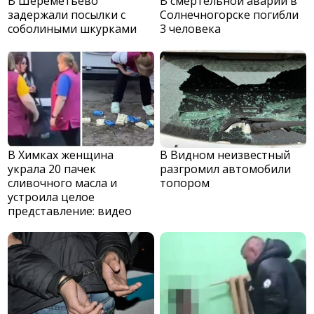
В Шереметьево
В смертельной аварии в
задержали посылки с
Солнечногорске погибли
соболиными шкурками
3 человека
В Химках женщина
В Видном неизвестный
украла 20 пачек
разгромил автомобили
сливочного масла и
топором
устроила целое
представление: видео