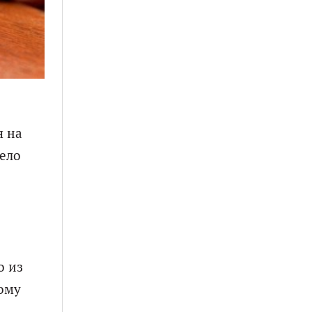
я на
ело
о из
ному