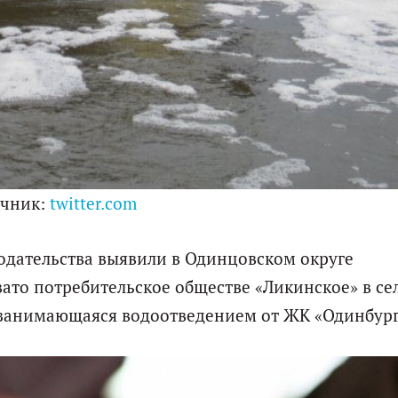
очник:
twitter.com
одательства выявили в Одинцовском округе
вато потребительское обществе «Ликинское» в се
 занимающаяся водоотведением от ЖК «Одинбург