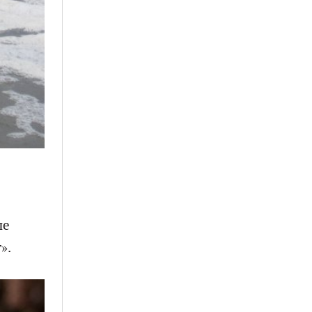
ле
».