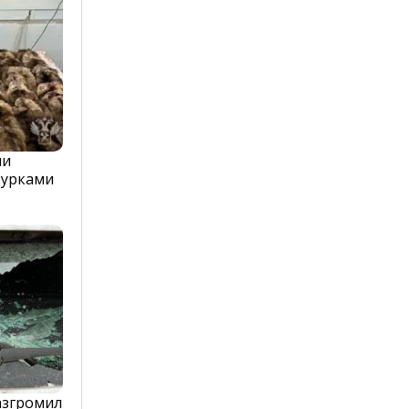
ли
курками
азгромил