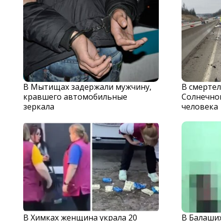
В Мытищах задержали мужчину,
В смерте
кравшего автомобильные
Солнечног
зеркала
человека
В Химках женщина украла 20
В Балаши