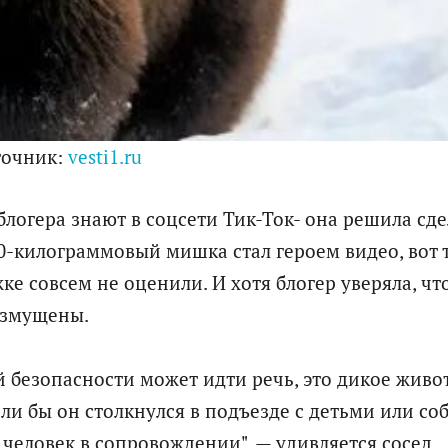
точник:
vesti1.ru
логера знают в соцсети Тик-Ток- она решила сде
00-килограммовый мишка стал героем видео, вот 
ке совсем не оценили. И хотя блогер уверяла, чт
озмущены.
й безопасности может идти речь, это дикое живо
ли бы он столкнулся в подъезде с детьми или со
 человек в сопровождении", — удивляется сосед