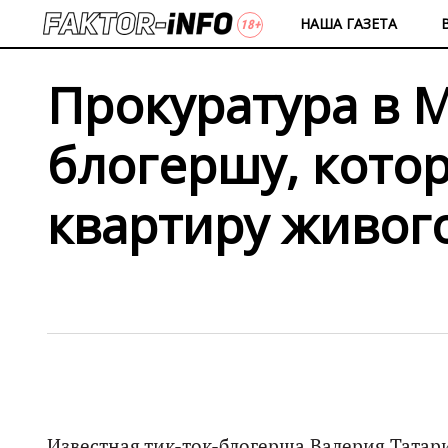
НАША ГАЗЕТА
Прокуратура в 
блогершу, котор
квартиру живог
Известная тик-ток-блогерша Валерия Татар