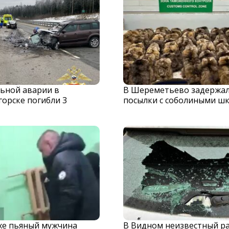
льной аварии в
В Шереметьево задержа
орске погибли 3
посылки с соболиными ш
хе пьяный мужчина
В Видном неизвестный р