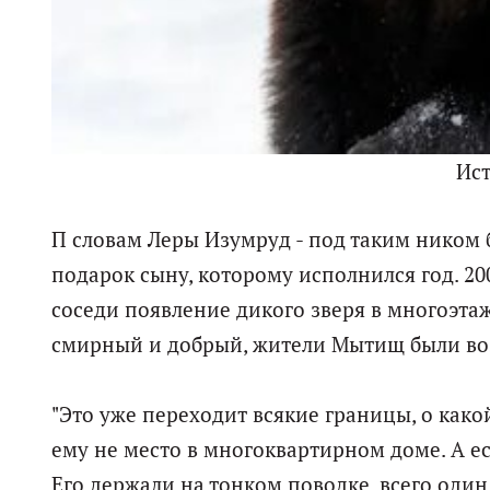
Ис
П словам Леры Изумруд - под таким ником б
подарок сыну, которому исполнился год. 2
соседи появление дикого зверя в многоэтаж
смирный и добрый, жители Мытищ были в
"Это уже переходит всякие границы, о како
ему не место в многоквартирном доме. А ес
Его держали на тонком поводке, всего один