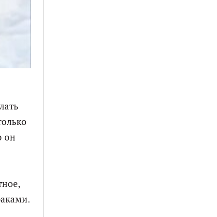
лать
только
о он
тное,
баками.