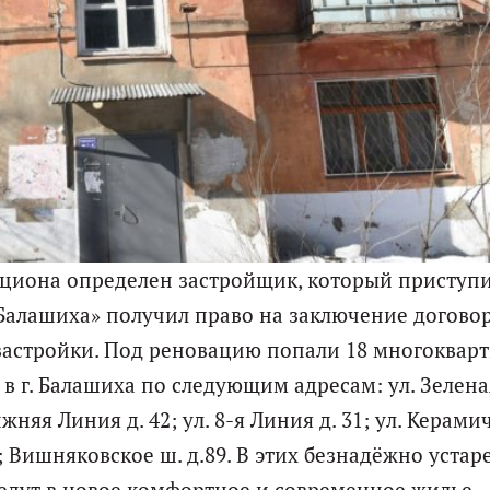
укциона определен застройщик, который приступи
Балашиха» получил право на заключение договор
застройки. Под реновацию попали 18 многоквар
в г. Балашиха по следующим адресам: ул. Зеленая
-Я Нижняя Линия д. 42; ул. 8-я Линия д. 31; ул. Керам
6, 18; Вишняковское ш. д.89. В этих безнадёжно уста
еедут в новое комфортное и современное жилье.