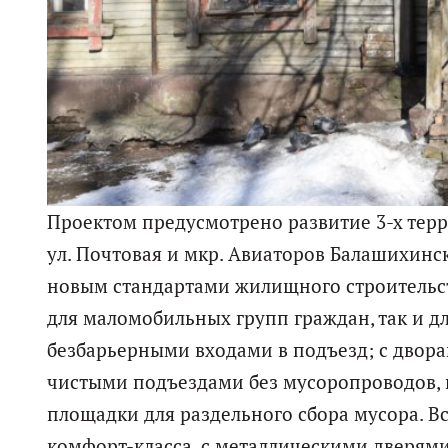
Проектом предусмотрено развитие 3-х террит
ул. Почтовая и мкр. Авиаторов Балашихинск
новым стандартами жилищного строительст
для маломобильных групп граждан, так и д
безбарьерными входами в подъезд; с двора
чистыми подъездами без мусоропроводов, 
площадки для раздельного сбора мусора. В
комфорт-класса, с металлическими дверям