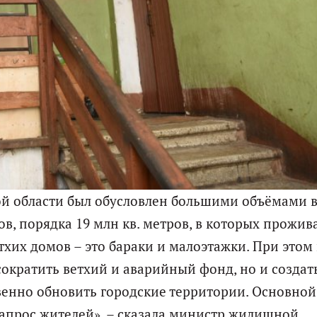
й области был обусловлен большими объёмами в
ов, порядка 19 млн кв. метров, в которых прожив
хих домов – это бараки и малоэтажки. При этом
сократить ветхий и аварийный фонд, но и создат
енно обновить городские территории. Основной
апрос жителей», – сказала министр жилищной