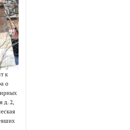
т к
а о
тирных
 д. 2,
ическая
ревших