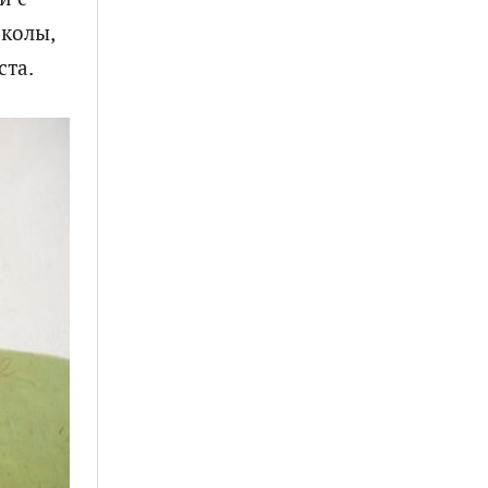
школы,
ста.