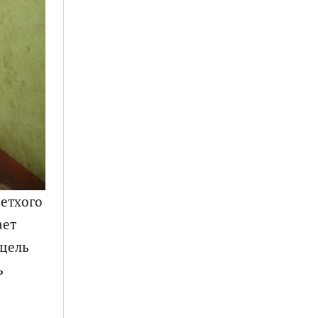
етхого
ает
 цель
ь