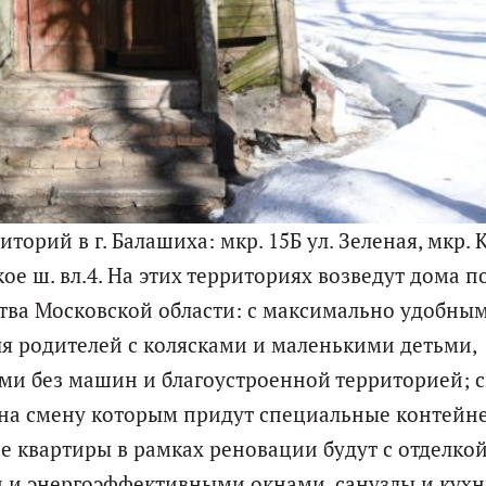
орий в г. Балашиха: мкр. 15Б ул. Зеленая, мкр. 
ое ш. вл.4. На этих территориях возведут дома п
ва Московской области: с максимально удобным
ля родителей с колясками и маленькими детьми,
ми без машин и благоустроенной территорией; с
на смену которым придут специальные контейн
се квартиры в рамках реновации будут с отделко
и и энергоэффективными окнами, санузлы и кухн