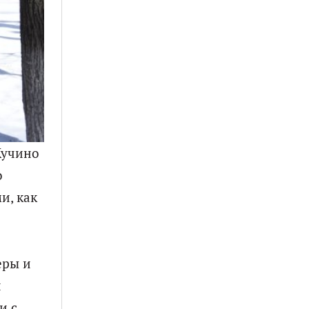
Кучино
о
и, как
еры и
й
и с