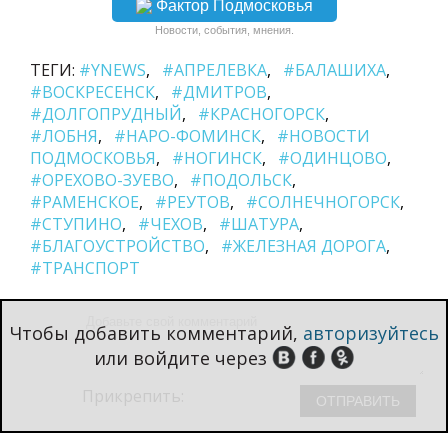
Фактор Подмосковья
Новости, события, мнения.
ТЕГИ:
#YNEWS
#АПРЕЛЕВКА
#БАЛАШИХА
#ВОСКРЕСЕНСК
#ДМИТРОВ
#ДОЛГОПРУДНЫЙ
#КРАСНОГОРСК
#ЛОБНЯ
#НАРО-ФОМИНСК
#НОВОСТИ
ПОДМОСКОВЬЯ
#НОГИНСК
#ОДИНЦОВО
#ОРЕХОВО-ЗУЕВО
#ПОДОЛЬСК
#РАМЕНСКОЕ
#РЕУТОВ
#СОЛНЕЧНОГОРСК
#СТУПИНО
#ЧЕХОВ
#ШАТУРА
#БЛАГОУСТРОЙСТВО
#ЖЕЛЕЗНАЯ ДОРОГА
#ТРАНСПОРТ
Чтобы добавить комментарий,
авторизуйтесь
или войдите через
Прикрепить: