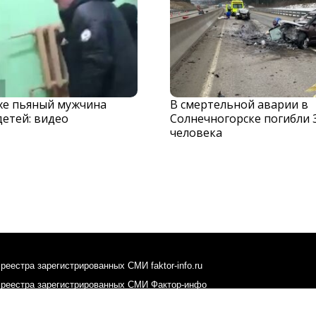
хе пьяный мужчина
В смертельной аварии в
детей: видео
Солнечногорске погибли 
человека
реестра зарегистрированных СМИ faktor-info.ru
 реестра зарегистрированных СМИ Фактор-инфо