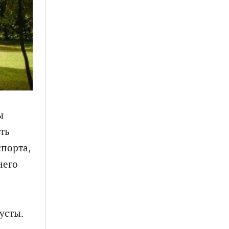
ы
ть
порта,
него
усты.