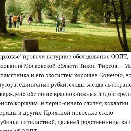
рховье" провели натурное обследование ООПТ, -
ьзования Московской области Тихон Фирсов. – М
 памятника и его экосистем хорошее. Конечно, ес
сора, единичные рубки, следы заезда автотранс
тверждено обитание краснокнижных видов: сред
ерного коршуна, и черно-синего слизня, хохлатки
ерицы и других. Приятной новостью стало
зубянки пятилистной, дальней родственницы кап