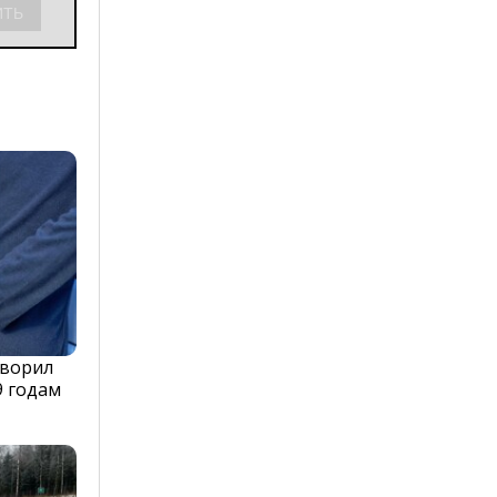
оворил
9 годам