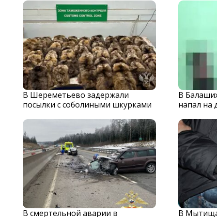
В Шереметьево задержали
В Балаши
посылки с соболиными шкурками
напал на 
В смертельной аварии в
В Мытища