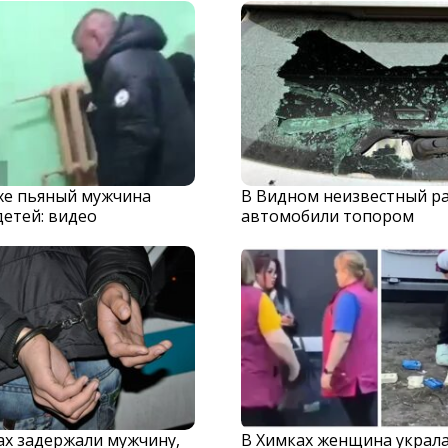
хе пьяный мужчина
В Видном неизвестный р
детей: видео
автомобили топором
х задержали мужчину,
В Химках женщина украла