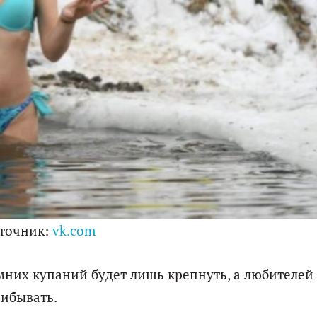
точник:
vk.com
имних купаний будет лишь крепнуть, а любителей
ибывать.