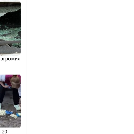
азгромил
 20