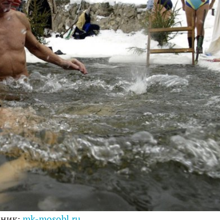
чник:
mk-mosobl.ru