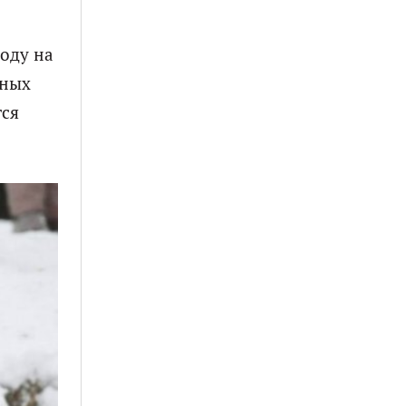
оду на
вных
тся