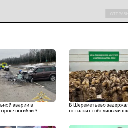
льной аварии в
В Шереметьево задержа
орске погибли 3
посылки с соболиными ш