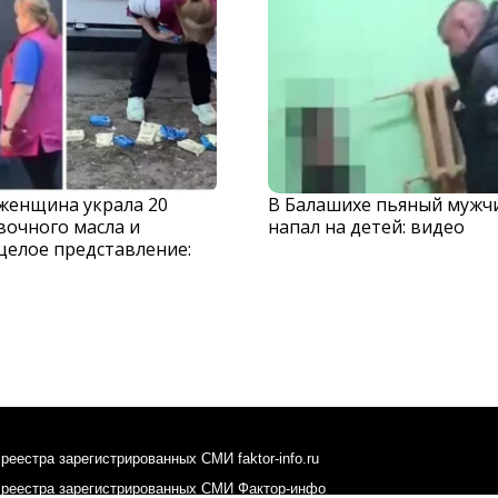
 женщина украла 20
В Балашихе пьяный мужч
вочного масла и
напал на детей: видео
целое представление:
реестра зарегистрированных СМИ faktor-info.ru
 реестра зарегистрированных СМИ Фактор-инфо