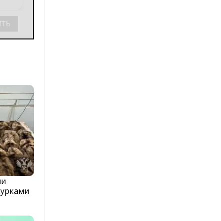
ли
курками