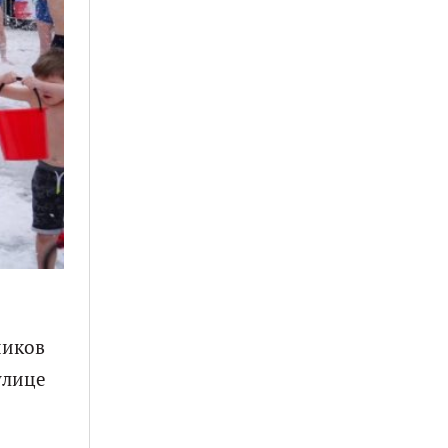
ников
улице