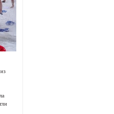
 из
ла
гли