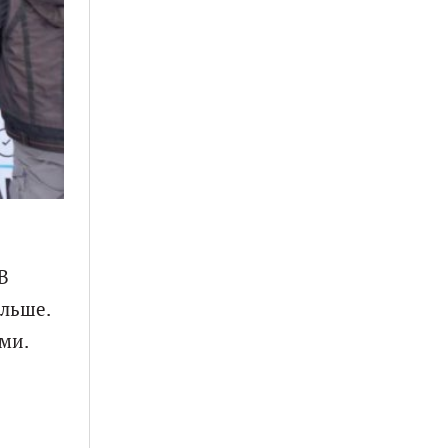
В
ольше.
ми.