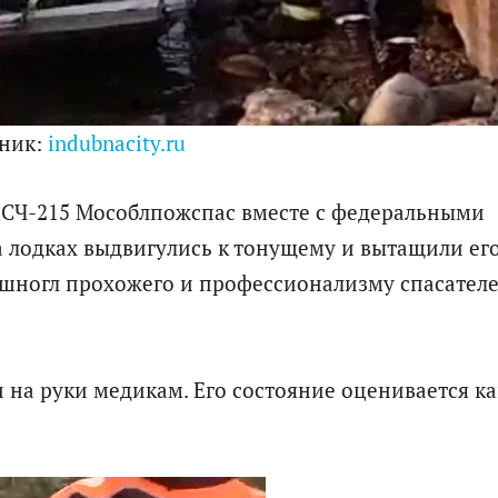
ник:
indubnacity.ru
ПСЧ-215 Мособлпожспас вместе с федеральными
лодках выдвигулись к тонущему и вытащили его
ушногл прохожего и профессионализму спасателе
на руки медикам. Его состояние оценивается ка