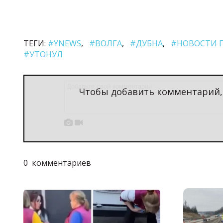
i
ТЕГИ:
#YNEWS
#ВОЛГА
#ДУБНА
#НОВОСТИ 
d
#УТОНУЛ
e
Чтобы добавить комментарий
o


0
комментариев