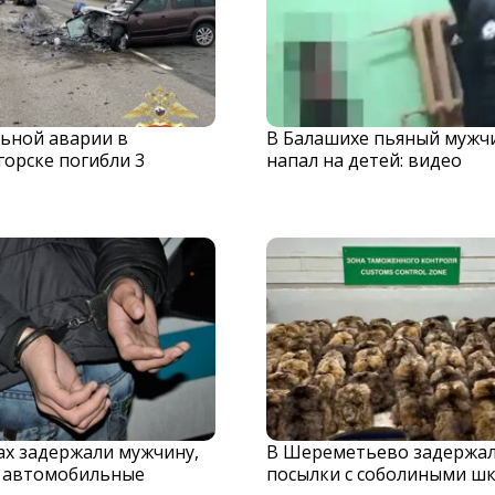
льной аварии в
В Балашихе пьяный мужч
орске погибли 3
напал на детей: видео
х задержали мужчину,
В Шереметьево задержа
 автомобильные
посылки с соболиными ш