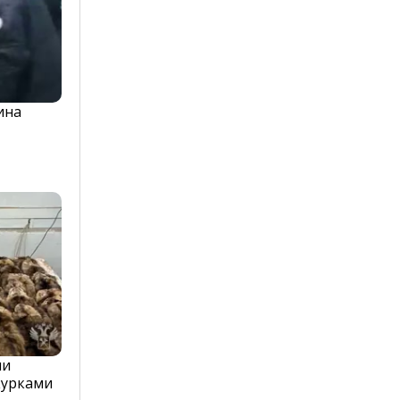
ина
ли
курками