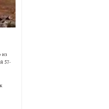
 из
й 57-
к