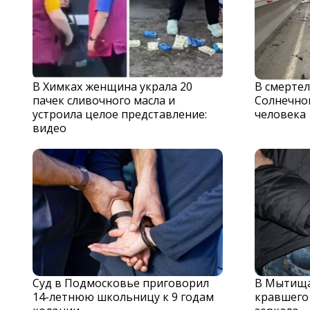
В Химках женщина украла 20
В смерте
пачек сливочного масла и
Солнечног
устроила целое представление:
человека
видео
Суд в Подмосковье приговорил
В Мытища
14-летнюю школьницу к 9 годам
кравшего