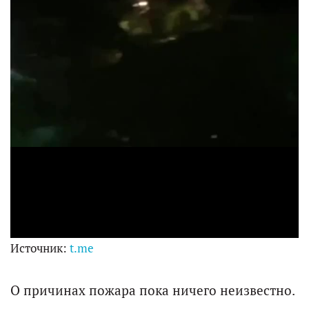
l
a
y
V
i
d
Источник:
t.me
e
О причинах пожара пока ничего неизвестно.
o