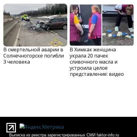
В смертельной аварии в
В Химках женщина
Солнечногорске погибли
украла 20 пачек
3 человека
сливочного масла и
устроила целое
представление: видео
Выписка из реестра зарегистрированных СМИ faktor-info.ru