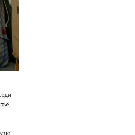
седи
льё,
льцы