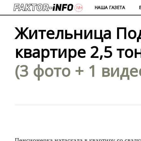
НАША ГАЗЕТА
Жительница Под
квартире 2,5 то
(3 фото + 1 виде
Пенсионерка натаскала в квартиру со свалк