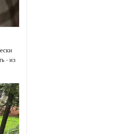
чески
ь - из