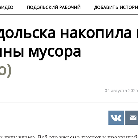
ВИДЕО
ПОДОЛЬСКИЙ РАБОЧИЙ
ДОБАВИТЬ ИСТОР
ольска накопила 
нны мусора
о)
04 августа 2025
и кучу хлама. Всё это ужасно пахнет и чрезвыча